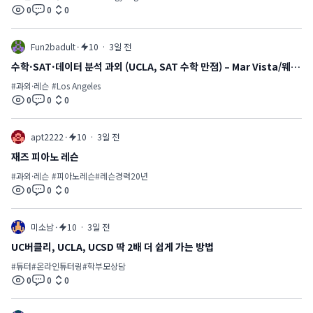
0
0
0
views
comments
likes
Fun2badult
·
10
·
3일 전
수학·SAT·데이터 분석 과외 (UCLA, SAT 수학 만점) – Mar Vista/웨스
트 LA
#
과외·레슨
#
Los Angeles
0
0
0
views
comments
likes
apt2222
·
10
·
3일 전
재즈 피아노 레슨
#
과외·레슨
#
피아노레슨
#
레슨경력20년
0
0
0
views
comments
likes
미소남
·
10
·
3일 전
UC버클리, UCLA, UCSD 딱 2배 더 쉽게 가는 방법
#
튜터
#
온라인튜터링
#
학부모상담
0
0
0
views
comments
likes