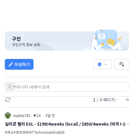
구인
구인구직 정보 공유
작성하기
Search Bar
1
/
4
페이지
sophia781
·
10
·
3일 전
실리콘 벨리 ESL - $199/4weeks (local) / $650/4weeks (비자 I-20
발행)
#
레슨
#
영어과외
#
ITTechnologyEnglish