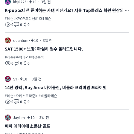
kbj0226
·
10
·
3일 전
K-pop 오디션 준비하는 자녀 계신가요? 서울 Top클래스 학원 원장의 1:
1 온라인 피드백
#
레슨
#
KPOP오디션
#
1대1레슨
0
0
0
views
comments
likes
quantum
·
10
·
3일 전
SAT 1500+ 보장: 확실히 점수 올려드립니다.
#
레슨
#
수학과외
#
학생분석
0
0
0
views
comments
likes
SY
·
10
·
3일 전
14년 경력 ,Bay Area 바이올린, 비올라 프리미엄 프라이빗
#
레슨
#
오케스트라준비
#
비올라레슨
0
0
0
views
comments
likes
JayLim
·
10
·
3일 전
베이 에리아에 소문난 골프