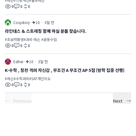
#
레슨
#
스윙개선
#
골프레슨
0
0
0
views
comments
likes
Cosystory
·
10
·
3일 전
라인대스 & 스트레칭 함꼐 하실 분들 찾습니다.
#
초보자환영
#
과외·레슨
#
운동수업
0
0
0
views
comments
likes
Esther
·
10
·
3일 전
K-수학 , 칭찬 격려 자신감 , 무조건 A 무조건 AP 5점 (방학 집중 선행)
#
레슨
#
수학과외
#
SAT개인지도
0
0
0
views
comments
likes
Previous
Next
Previous
Next